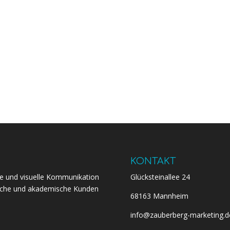
KONTAKT
ale und visuelle Kommunikation
Glücksteinallee 24
dische und akademische Kunden
68163 Mannheim
info@zauberberg-marketing.d